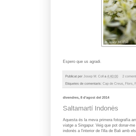
Espero que us agradi.
Publicat per
Josep M. Coll
a
4:40:00
2 coment
Etiquetes de comentaris:
Cap de Creus
,
Flors
,
divendres, 8 d’agost del 2014
Saltamartí Indonės
Aquesta és la meva primera fotografía am
viatge a Singapur. Veig que pot donar-me m
indonès a l'interior de l'illa de Bali amb e