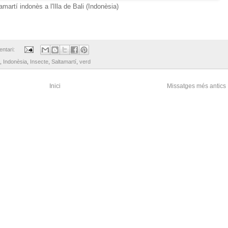
amartí indonès a l'Illa de Bali (Indonèsia)
ntari:
,
Indonèsia
,
Insecte
,
Saltamartí
,
verd
Inici
Missatges més antics