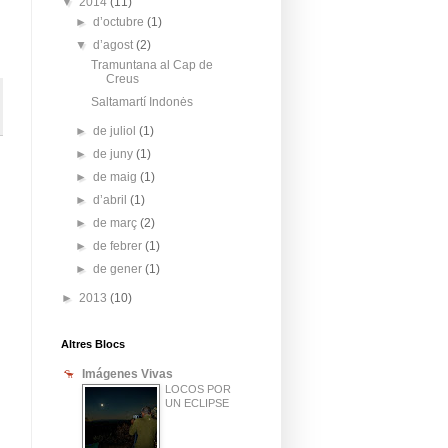
▼
2014
(11)
►
d’octubre
(1)
▼
d’agost
(2)
Tramuntana al Cap de
Creus
Saltamartí Indonės
►
de juliol
(1)
►
de juny
(1)
►
de maig
(1)
►
d’abril
(1)
►
de març
(2)
►
de febrer
(1)
►
de gener
(1)
►
2013
(10)
Altres Blocs
Imágenes Vivas
LOCOS POR
UN ECLIPSE