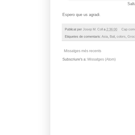
Salt
Espero que us agradi.
Publicat per
Josep M. Coll
a
2:36:00
Cap come
Etiquetes de comentaris:
Asia
,
Bali
,
colors
,
Groc
Missatges més recents
Subscriure's a:
Missatges (Atom)