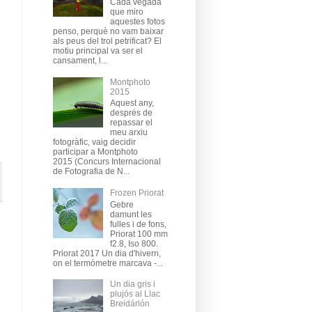
Cada vegada
que miro
aquestes fotos
penso, perquè no vam baixar
als peus del trol petrificat? El
motiu principal va ser el
cansament, l...
Montphoto
2015
Aquest any,
després de
repassar el
meu arxiu
fotogràfic, vaig decidir
participar a Montphoto
2015 (Concurs Internacional
de Fotografia de N...
Frozen Priorat
Gebre
damunt les
fulles i de fons,
Priorat 100 mm
f2.8, Iso 800.
Priorat 2017 Un dia d'hivern,
on el termòmetre marcava -...
Un dia gris i
plujós al Llac
Breidárlón