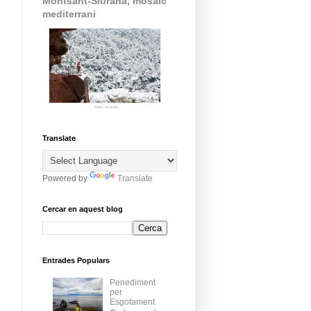
Montsant-Siurana, mosaic
mediterrani
Translate
Powered by
Translate
Cercar en aquest blog
Entrades Populars
Penediment
per
Esgotament