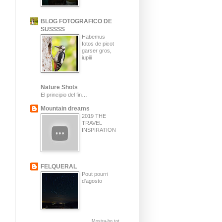
BLOG FOTOGRAFICO DE
SUSSSS
Habemus
fotos de picot
garser gros,
iupiii
Nature Shots
El principio del fin…
Mountain dreams
2019 THE
TRAVEL
INSPIRATION
FELQUERAL
Pout pourri
d'agosto
Mostra-ho tot