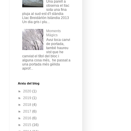
Una parell a
observa el llac
sota una fina
pluja al sud-est d'I slàndia
Llac Breidárlón Islàndia 2013
Un dia gris i plu...
Moments
Màgics
Avui toca canvi
de portada,
també haureu
vist que he
canviat el títol del bloc i
alguna cosa més, he passat a
una portada més gèlida
aprof...
Arxiu del blog
►
2020
(1)
►
2019
(1)
►
2018
(4)
►
2017
(6)
►
2016
(6)
►
2015
(16)