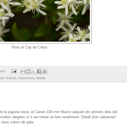
Flors al Cap de Creus
aris:
Parc Natural
,
Tramuntana
,
Vidiella
b la joguina nova, el Canon 100 mm Macro adquirit els primers dies del
oltes alegries si li ser treure un bon rendimient. Detall d'un saltamartí
ls seus colors de gala.